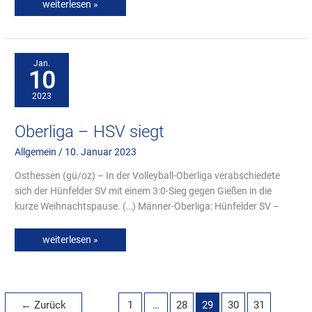
weiterlesen »
Oberliga
–
HSV
Jan.
siegt
10
2023
Oberliga – HSV siegt
Allgemein
/
10. Januar 2023
Osthessen (gü/oz) – In der Volleyball-Oberliga verabschiedete
sich der Hünfelder SV mit einem 3:0-Sieg gegen Gießen in die
kurze Weihnachtspause. (…) Männer-Oberliga: Hünfelder SV –
weiterlesen »
←
Zurück
1
…
28
29
30
31