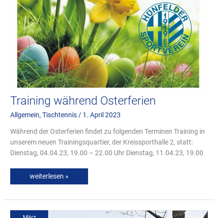
Training während Osterferien
Allgemein
,
Tischtennis
/
1. April 2023
Während der Osterferien findet zu folgenden Terminen Training in
unserem neuen Trainingsquartier, der Kreissporthalle 2, statt:
Dienstag, 04.04.23, 19.00 – 22.00 Uhr Dienstag, 11.04.23, 19.00
weiterlesen »
Investitionen
auf
der
März