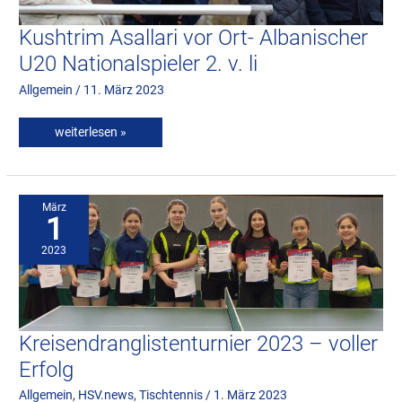
Kushtrim Asallari vor Ort- Albanischer
U20 Nationalspieler 2. v. li
Allgemein
/
11. März 2023
weiterlesen »
Kreisendranglistenturnier
2023
–
März
voller
1
Erfolg
2023
Kreisendranglistenturnier 2023 – voller
Erfolg
Allgemein
,
HSV.news
,
Tischtennis
/
1. März 2023