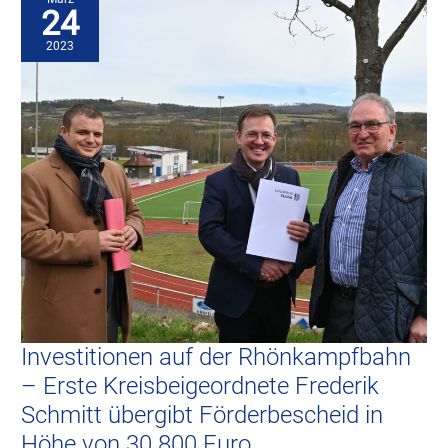
Rhönkampfbahn
24
–
Erste
Kreisbeigeordnete
2023
Frederik
Schmitt
übergibt
Förderbescheid
in
Höhe
von
30.800
Euro
Investitionen auf der Rhönkampfbahn
– Erste Kreisbeigeordnete Frederik
Schmitt übergibt Förderbescheid in
Höhe von 30.800 Euro