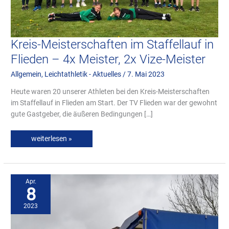
Kreis-Meisterschaften im Staffellauf in
Flieden – 4x Meister, 2x Vize-Meister
Allgemein
,
Leichtathletik - Aktuelles
/
7. Mai 2023
Heute waren 20 unserer Athleten bei den Kreis-Meisterschaften
im Staffellauf in Flieden am Start. Der TV Flieden war der gewohnt
gute Gastgeber, die äußeren Bedingungen […]
weiterlesen »
Umzug
der
Tischtennis-
Apr.
Abteilung
8
in
Halle
2
2023