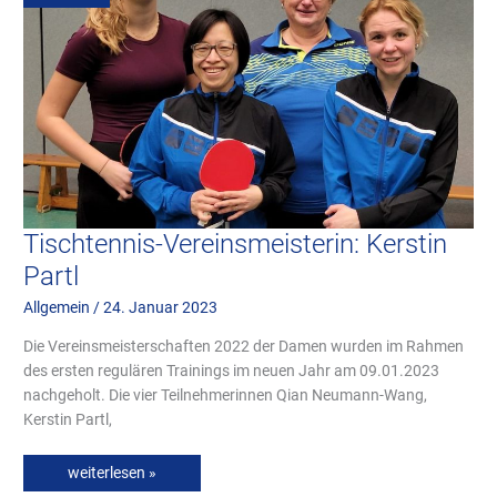
Tischtennis-Vereinsmeisterin: Kerstin
Partl
Allgemein
/
24. Januar 2023
Die Vereinsmeisterschaften 2022 der Damen wurden im Rahmen
des ersten regulären Trainings im neuen Jahr am 09.01.2023
nachgeholt. Die vier Teilnehmerinnen Qian Neumann-Wang,
Kerstin Partl,
weiterlesen »