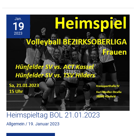
Heimspieltag
BOL
21.01.2023
Jan.
19
2023
Heimspieltag BOL 21.01.2023
Allgemein
/
19. Januar 2023