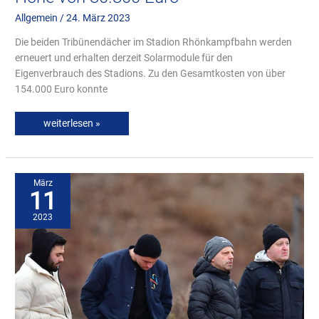
Allgemein
/
24. März 2023
Die beiden Tribünendächer im Stadion Rhönkampfbahn werden
erneuert und erhalten derzeit Solarmodule für den
Eigenverbrauch des Stadions. Zu den Gesamtkosten von über
154.000 Euro konnte
weiterlesen »
Kushtrim
Asallari
vor
März
Ort-
11
Albanischer
U20
Nationalspieler
2023
2.
v.
li