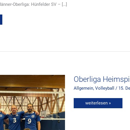
änner-Oberliga: Hünfelder SV – […]
Oberliga
Heimspiel
17.12.2022
Oberliga Heimspi
Allgemein
,
Volleyball
/
15. D
weiterlesen »