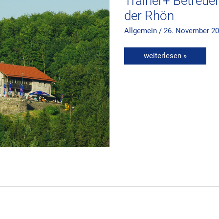
Trainer+ Betreue
Rhön
der Rhön
Allgemein
/
26. November 2
weiterlesen »