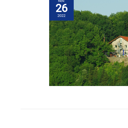
Nov.
26
2022
I-
Mannschaft
spielfrei