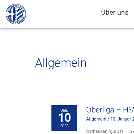
Zum
Inhalt
Über uns
springen
Allgemein
Oberliga
–
HSV
siegt
Oberliga – HS
Jan.
10
Allgemein
/
10. Januar 
2023
Osthessen (gü/oz) – In 