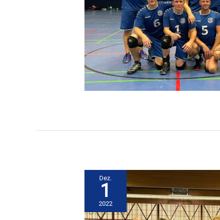
Dez.
1
2022