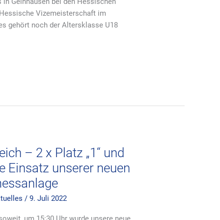
 in Gelnhausen bei den Hessischen
 Hessische Vizemeisterschaft im
es gehört noch der Altersklasse U18
eich – 2 x Platz „1“ und
te Einsatz unserer neuen
messanlage
ktuelles
/
9. Juli 2022
 soweit, um 15:30 Uhr wurde unsere neue