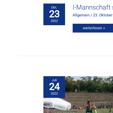
I-Mannschaft s
Okt.
23
Allgemein
/
23. Oktober
2022
weiterlesen »
Juli
24
2022