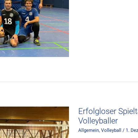
Erfolgloser
Spieltag
für
Hünfelds
Volleyballer
Erfolgloser Spiel
Volleyballer
Allgemein
,
Volleyball
/
1. De