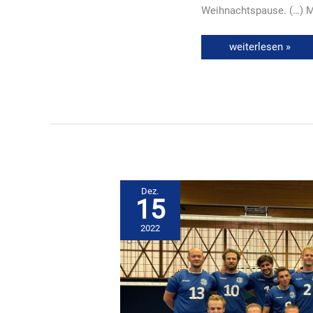
Weihnachtspause. (…) M
weiterlesen »
Dez.
15
2022