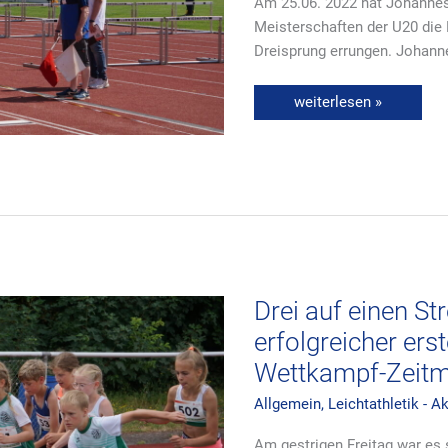
Am 25.06. 2022 hat Johannes
Meisterschaften der U20 die
Dreisprung errungen. Johann
weiterlesen »
Drei
auf
einen
Streich
–
2
Drei auf einen Str
x
Platz
erfolgreicher ers
„1“
und
Wettkampf-Zeit
erfolgreicher
erste
Einsatz
Allgemein
,
Leichtathletik - A
unserer
neuen
Am gestrigen Freitag war es
Wettkampf-