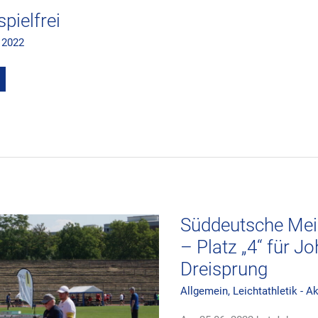
pielfrei
 2022
Süddeutsche
Meisterschaften
der
MJU18
–
Platz
Süddeutsche Mei
„4“
für
– Platz „4“ für 
Johannes
Volkemer
Dreisprung
im
Dreisprung
Allgemein
,
Leichtathletik - A