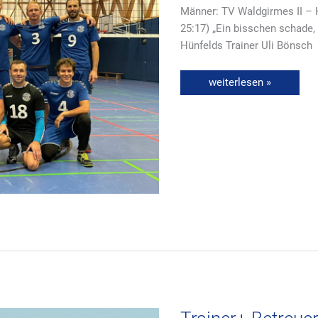
Männer: TV Waldgirmes II – H
25:17) „Ein bisschen schade,
Hünfelds Trainer Uli Bönsch
weiterlesen »
Trainer+
Betreuer
mit
Jahresabschluss
in
der