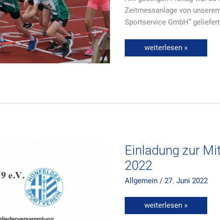
Zeitmessanlage
Zeitmessanlage von unserem 
Sportservice GmbH“ geliefert
weiterlesen »
Einladung
zur
Mitgliederversammlun
2022
Einladung zur M
2022
Allgemein
/
27. Juni 2022
weiterlesen »