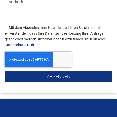
N
r
n
a
e
n
c
f
u
h
f
m
r
Mit dem Absenden Ihrer Nachricht erklären Sie sich damit
m
i
einverstanden, dass Ihre Daten zur Bearbeitung Ihrer Anfrage
e
c
gespeichert werden. Informationen hierzu finden Sie in unserer
r
h
Datenschutzerklärung
.
t
ABSENDEN