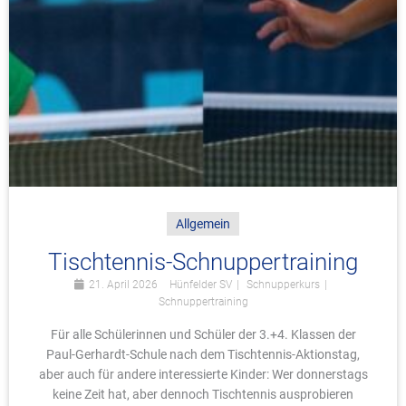
Allgemein
Tischtennis-Schnuppertraining
21. April 2026
Hünfelder SV
Schnupperkurs
Schnuppertraining
Für alle Schülerinnen und Schüler der 3.+4. Klassen der
Paul-Gerhardt-Schule nach dem Tischtennis-Aktionstag,
aber auch für andere interessierte Kinder: Wer donnerstags
keine Zeit hat, aber dennoch Tischtennis ausprobieren