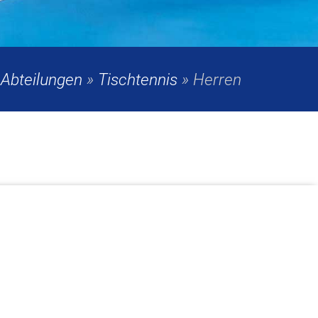
»
Abteilungen
»
Tischtennis
»
Herren