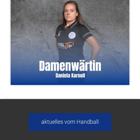
Fabian Simon
Mobil.: 0160 / 96729924
E-Mail: fabiansimon1988@gmx.de
Daniela Karnoll
aktuelles vom Handball
Tel.: 0661 / 65658
Mobil: 0171 / 2816660