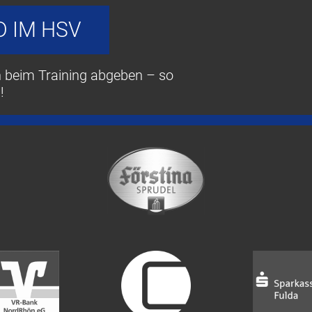
D IM HSV
h beim Training abgeben – so
!