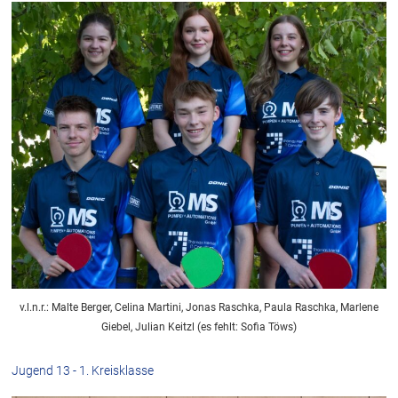
v.l.n.r.: Malte Berger, Celina Martini, Jonas Raschka, Paula Raschka, Marlene
Giebel, Julian Keitzl (es fehlt: Sofia Töws)
Jugend 13 - 1. Kreisklasse