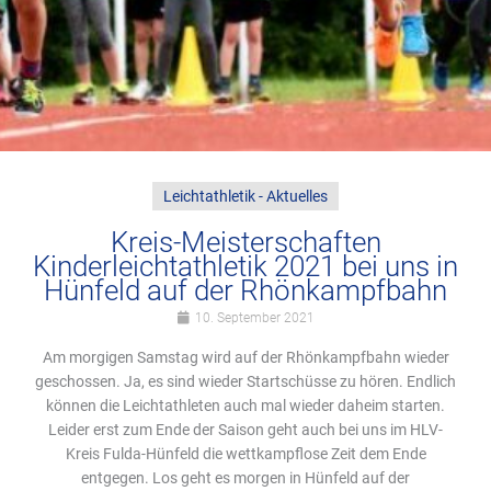
Leichtathletik - Aktuelles
Kreis-Meisterschaften
Kinderleichtathletik 2021 bei uns in
Hünfeld auf der Rhönkampfbahn
10. September 2021
Am morgigen Samstag wird auf der Rhönkampfbahn wieder
geschossen. Ja, es sind wieder Startschüsse zu hören. Endlich
können die Leichtathleten auch mal wieder daheim starten.
Leider erst zum Ende der Saison geht auch bei uns im HLV-
Kreis Fulda-Hünfeld die wettkampflose Zeit dem Ende
entgegen. Los geht es morgen in Hünfeld auf der