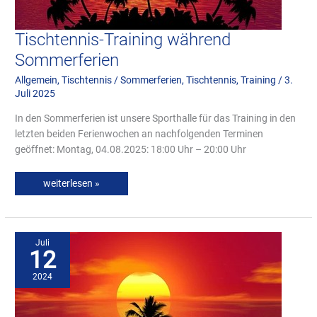
Tischtennis-Training während
Sommerferien
Allgemein
,
Tischtennis
/
Sommerferien
,
Tischtennis
,
Training
/
3.
Juli 2025
In den Sommerferien ist unsere Sporthalle für das Training in den
letzten beiden Ferienwochen an nachfolgenden Terminen
geöffnet: Montag, 04.08.2025: 18:00 Uhr – 20:00 Uhr
weiterlesen »
Tischtennis-
Training
während
Juli
Sommerferien
12
2024