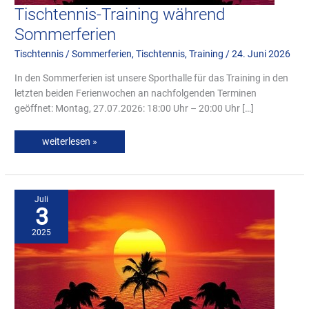
Tischtennis-Training während
Sommerferien
Tischtennis
/
Sommerferien
,
Tischtennis
,
Training
/
24. Juni 2026
In den Sommerferien ist unsere Sporthalle für das Training in den
letzten beiden Ferienwochen an nachfolgenden Terminen
geöffnet: Montag, 27.07.2026: 18:00 Uhr – 20:00 Uhr […]
weiterlesen »
Tischtennis-
Training
während
Juli
Sommerferien
3
2025