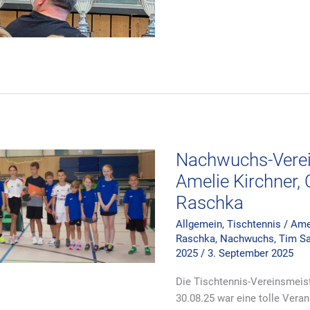
Nachwuchs-
Vereinsmeister:
Tim
Sauer,
Amelie
Kirchner,
Nachwuchs-Verei
Celina
Martini
Amelie Kirchner, 
und
Jonas
Raschka
Raschka
Allgemein
,
Tischtennis
/
Amel
Raschka
,
Nachwuchs
,
Tim Sa
2025
/
3. September 2025
Die Tischtennis-Vereinsmei
30.08.25 war eine tolle Vera