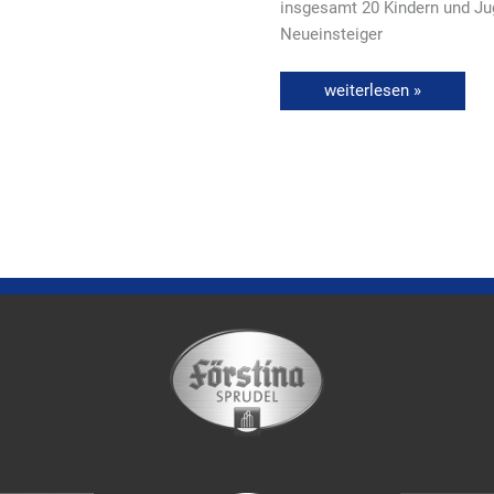
insgesamt 20 Kindern und Jug
Neueinsteiger
weiterlesen »