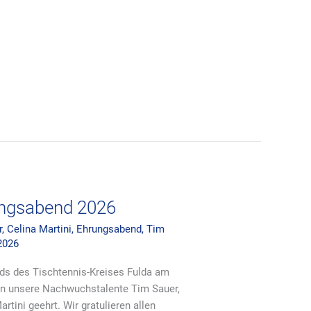
ungsabend 2026
r
,
Celina Martini
,
Ehrungsabend
,
Tim
2026
s des Tischtennis-Kreises Fulda am
en unsere Nachwuchstalente Tim Sauer,
rtini geehrt. Wir gratulieren allen