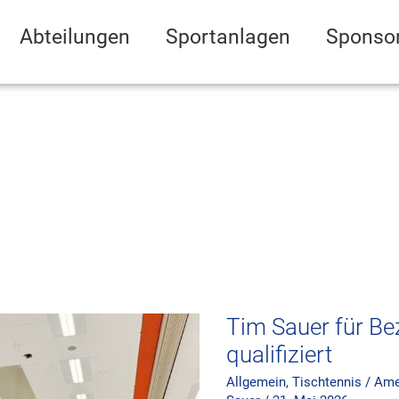
Abteilungen
Sportanlagen
Sponso
Tim
Sauer
für
Bezirksendrangliste
qualifiziert
Tim Sauer für Be
qualifiziert
Allgemein
,
Tischtennis
/
Amel