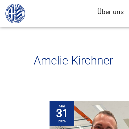
Zum
Inhalt
Über uns
springen
Amelie Kirchner
Mai
31
2026