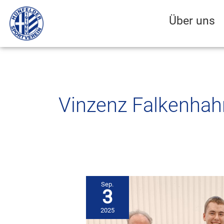
Zum
Inhalt
Über uns
springen
Vinzenz Falkenhah
Sep.
3
2025