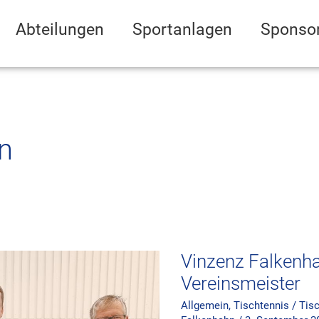
Abteilungen
Sportanlagen
Sponso
n
Vinzenz
Falkenhahn
erstmals
Vereinsmeister
Vinzenz Falkenh
Vereinsmeister
Allgemein
,
Tischtennis
/
Tis