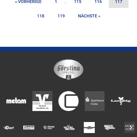
« VORHERIGE
1
…
115
116
117
118
119
NÄCHSTE »