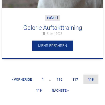
Fußball
Galerie Auftakttraining
9. Juni 2021
MEHR ERFAHREN
« VORHERIGE
1
…
116
117
118
119
NÄCHSTE »