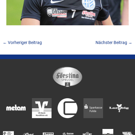
←
Vorheriger Beitrag
Nächster Beitrag
→