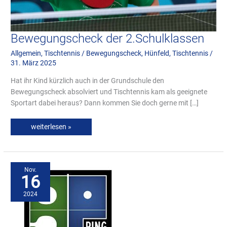
Bewegungscheck der 2.Schulklassen
Allgemein
,
Tischtennis
/
Bewegungscheck
,
Hünfeld
,
Tischtennis
/
31. März 2025
Hat ihr Kind kürzlich auch in der Grundschule den
Bewegungscheck absolviert und Tischtennis kam als geeignete
Sportart dabei heraus? Dann kommen Sie doch gerne mit […]
weiterlesen »
PingPongParkinson
(PPP)
jetzt
Nov.
auch
16
in
Hünfeld
2024