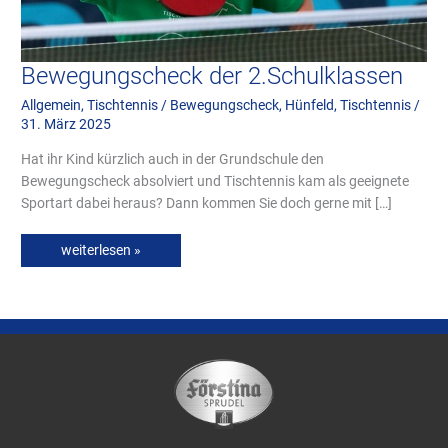
Bewegungscheck der 2.Schulklassen
Allgemein
,
Tischtennis
/
Bewegungscheck
,
Hünfeld
,
Tischtennis
/
31. März 2025
Hat ihr Kind kürzlich auch in der Grundschule den
Bewegungscheck absolviert und Tischtennis kam als geeignete
Sportart dabei heraus? Dann kommen Sie doch gerne mit […]
weiterlesen »