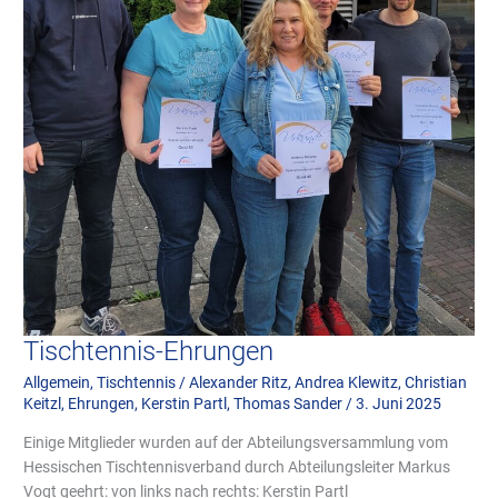
Tischtennis-Ehrungen
Allgemein
,
Tischtennis
/
Alexander Ritz
,
Andrea Klewitz
,
Christian
Keitzl
,
Ehrungen
,
Kerstin Partl
,
Thomas Sander
/
3. Juni 2025
Einige Mitglieder wurden auf der Abteilungsversammlung vom
Hessischen Tischtennisverband durch Abteilungsleiter Markus
Vogt geehrt: von links nach rechts: Kerstin Partl