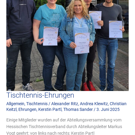
Tischtennis-Ehrungen
Allgemein
,
Tischtennis
/
Alexander Ritz
,
Andrea Klewitz
,
Christian
Keitzl
,
Ehrungen
,
Kerstin Partl
,
Thomas Sander
/
3. Juni 2025
Einige Mitglieder wurden auf der Abteilungsversammlung vom
Hessischen Tischtennisverband durch Abteilungsleiter Markus
Vogt geehrt: von links nach rechts: Kerstin Partl