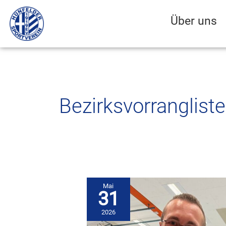
Zum
Inhalt
Über uns
springen
Bezirksvorrangliste
Mai
31
2026