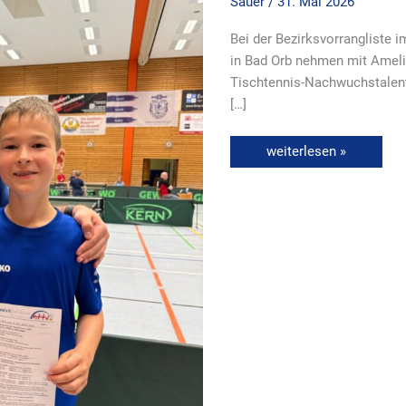
Sauer
/
31. Mai 2026
Bei der Bezirksvorrangliste
in Bad Orb nehmen mit Ameli
Tischtennis-Nachwuchstalente
[…]
weiterlesen »