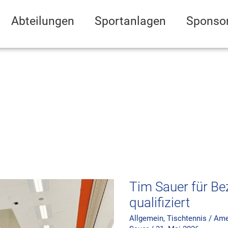
Abteilungen
Sportanlagen
Sponso
Tim
Sauer
für
Bezirksendrangliste
qualifiziert
Tim Sauer für Be
qualifiziert
Allgemein
,
Tischtennis
/
Amel