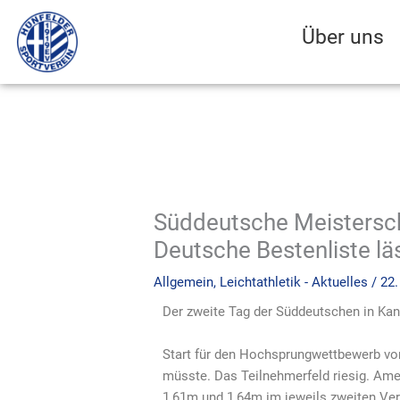
Zum
Inhalt
Über uns
springen
Süddeutsche Meistersch
Deutsche Bestenliste lä
Allgemein
,
Leichtathletik - Aktuelles
/
22.
Der zweite Tag der Süddeutschen in Kan
Start für den Hochsprungwettbewerb von
müsste. Das Teilnehmerfeld riesig. Ame
1,61m und 1,64m im jeweils zweiten Ver