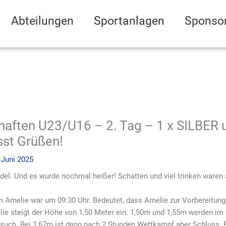
Abteilungen
Sportanlagen
Sponso
aften U23/U16 – 2. Tag – 1 x SILBER 
sst Grüßen!
 Juni 2025
del. Und es wurde nochmal heißer! Schatten und viel trinken waren
 Amelie war um 09:30 Uhr. Bedeutet, dass Amelie zur Vorbereitung 
lie steigt der Höhe von 1,50 Meter ein. 1,50m und 1,55m werden im
such. Bei 1,67m ist dann nach 2 Stunden Wettkampf aber Schluss. Es