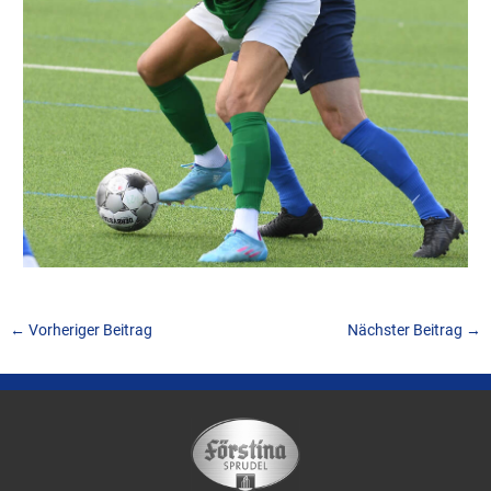
←
Vorheriger Beitrag
Nächster Beitrag
→