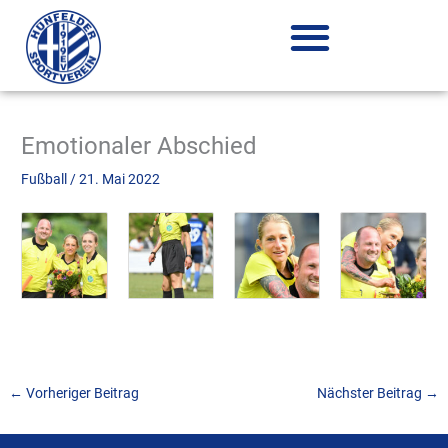
Zum
Inhalt
springen
Emotionaler Abschied
Fußball
/
21. Mai 2022
←
Vorheriger Beitrag
Nächster Beitrag
→