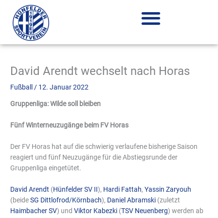
Zum
Inhalt
springen
David Arendt wechselt nach Horas
Fußball
/
12. Januar 2022
Gruppenliga: Wilde soll bleiben
Fünf Winterneuzugänge beim FV Horas
Der FV Horas hat auf die schwierig verlaufene bisherige Saison
reagiert und fünf Neuzugänge für die Abstiegsrunde der
Gruppenliga eingetütet.
David Arendt
(
Hünfelder SV II
),
Hardi Fattah
,
Yassin Zaryouh
(beide
SG Dittlofrod/Körnbach
),
Daniel Abramski
(zuletzt
Haimbacher SV
) und
Viktor Kabezki
(
TSV Neuenberg
) werden ab