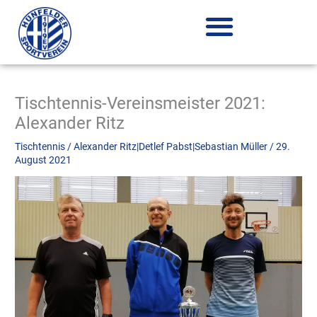
Zum
Inhalt
springen
Tischtennis-Vereinsmeister 2021:
Alexander Ritz
Tischtennis
/
Alexander Ritz|Detlef Pabst|Sebastian Müller
/
29.
August 2021