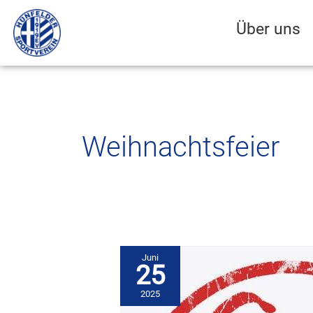
Zum
Inhalt
Über uns
springen
Weihnachtsfeier
Juni
25
2025