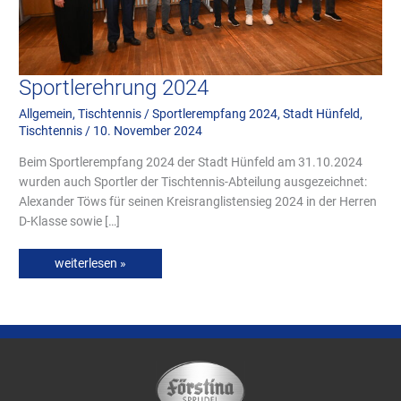
Sportlerehrung 2024
Allgemein
,
Tischtennis
/
Sportlerempfang 2024
,
Stadt Hünfeld
,
Tischtennis
/
10. November 2024
Beim Sportlerempfang 2024 der Stadt Hünfeld am 31.10.2024
wurden auch Sportler der Tischtennis-Abteilung ausgezeichnet:
Alexander Töws für seinen Kreisranglistensieg 2024 in der Herren
D-Klasse sowie […]
weiterlesen »