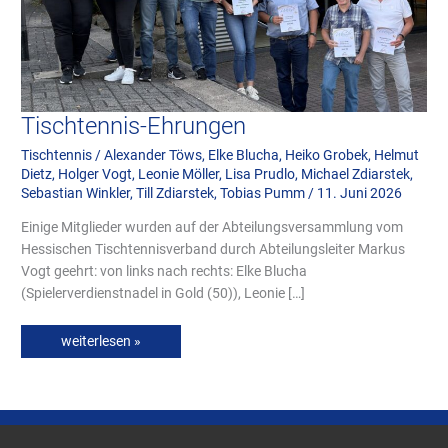
Tischtennis-Ehrungen
Tischtennis
/
Alexander Töws
,
Elke Blucha
,
Heiko Grobek
,
Helmut
Dietz
,
Holger Vogt
,
Leonie Möller
,
Lisa Prudlo
,
Michael Zdiarstek
,
Sebastian Winkler
,
Till Zdiarstek
,
Tobias Pumm
/
11. Juni 2026
Einige Mitglieder wurden auf der Abteilungsversammlung vom
Hessischen Tischtennisverband durch Abteilungsleiter Markus
Vogt geehrt: von links nach rechts: Elke Blucha
(Spielerverdienstnadel in Gold (50)), Leonie […]
weiterlesen »