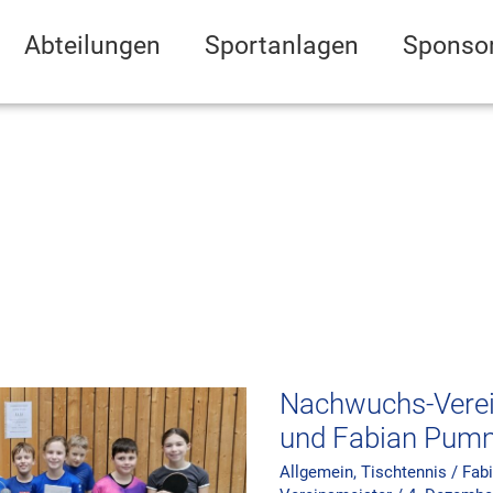
Abteilungen
Sportanlagen
Sponso
Nachwuchs-
Vereinsmeister:
Sofia
Töws
und
Fabian
Nachwuchs-Verei
Pumm
und Fabian Pum
Allgemein
,
Tischtennis
/
Fab