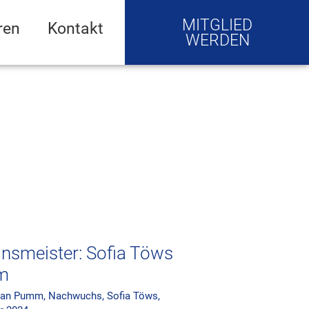
MITGLIED
ren
Kontakt
WERDEN
nsmeister: Sofia Töws
m
ian Pumm
,
Nachwuchs
,
Sofia Töws
,