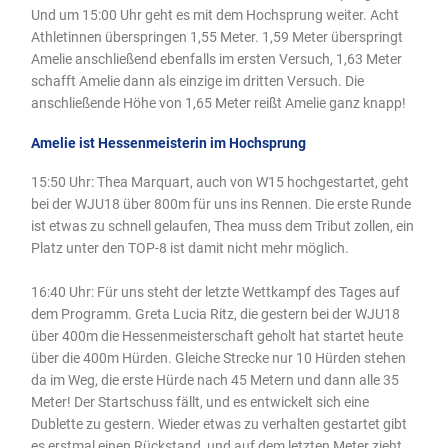
Und um 15:00 Uhr geht es mit dem Hochsprung weiter. Acht
Athletinnen überspringen 1,55 Meter. 1,59 Meter überspringt
Amelie anschließend ebenfalls im ersten Versuch, 1,63 Meter
schafft Amelie dann als einzige im dritten Versuch. Die
anschließende Höhe von 1,65 Meter reißt Amelie ganz knapp!
Amelie ist Hessenmeisterin im Hochsprung
15:50 Uhr: Thea Marquart, auch von W15 hochgestartet, geht
bei der WJU18 über 800m für uns ins Rennen. Die erste Runde
ist etwas zu schnell gelaufen, Thea muss dem Tribut zollen, ein
Platz unter den TOP-8 ist damit nicht mehr möglich.
16:40 Uhr: Für uns steht der letzte Wettkampf des Tages auf
dem Programm. Greta Lucia Ritz, die gestern bei der WJU18
über 400m die Hessenmeisterschaft geholt hat startet heute
über die 400m Hürden. Gleiche Strecke nur 10 Hürden stehen
da im Weg, die erste Hürde nach 45 Metern und dann alle 35
Meter! Der Startschuss fällt, und es entwickelt sich eine
Dublette zu gestern. Wieder etwas zu verhalten gestartet gibt
es erstmal einen Rückstand, und auf dem letzten Meter zieht