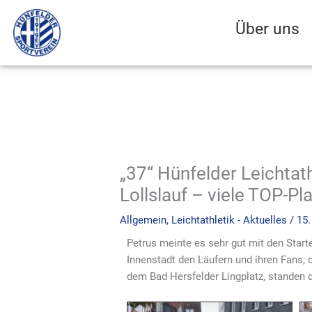
Zum
Inhalt
Über uns
springen
„37“ Hünfelder Leichtat
Lollslauf – viele TOP-Pl
Allgemein
,
Leichtathletik - Aktuelles
/
15.
Petrus meinte es sehr gut mit den Start
Innenstadt den Läufern und ihren Fans; d
dem Bad Hersfelder Lingplatz, standen d