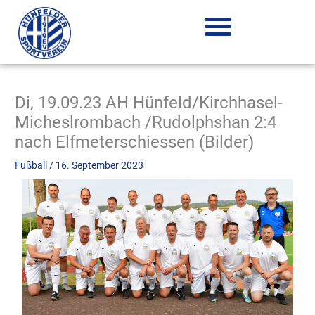
Zum
Inhalt
springen
Di, 19.09.23 AH Hünfeld/Kirchhasel-
Micheslrombach /Rudolphshan 2:4
nach Elfmeterschiessen (Bilder)
Fußball
/
16. September 2023