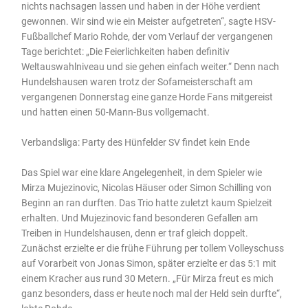
nichts nachsagen lassen und haben in der Höhe verdient
gewonnen. Wir sind wie ein Meister aufgetreten“, sagte HSV-
Fußballchef Mario Rohde, der vom Verlauf der vergangenen
Tage berichtet: „Die Feierlichkeiten haben definitiv
Weltauswahlniveau und sie gehen einfach weiter.“ Denn nach
Hundelshausen waren trotz der Sofameisterschaft am
vergangenen Donnerstag eine ganze Horde Fans mitgereist
und hatten einen 50-Mann-Bus vollgemacht.
Verbandsliga: Party des Hünfelder SV findet kein Ende
Das Spiel war eine klare Angelegenheit, in dem Spieler wie
Mirza Mujezinovic, Nicolas Häuser oder Simon Schilling von
Beginn an ran durften. Das Trio hatte zuletzt kaum Spielzeit
erhalten. Und Mujezinovic fand besonderen Gefallen am
Treiben in Hundelshausen, denn er traf gleich doppelt.
Zunächst erzielte er die frühe Führung per tollem Volleyschuss
auf Vorarbeit von Jonas Simon, später erzielte er das 5:1 mit
einem Kracher aus rund 30 Metern. „Für Mirza freut es mich
ganz besonders, dass er heute noch mal der Held sein durfte“,