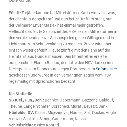
lobte Rohde.
Für die Torjägerkanone tat Mittelstürmer Karlo Vidovic etwas,
der ebenfalls doppelt traf und nun bei 23 Treffern steht, nur
der Vellmarer Enver Maslak hat einmal mehr getroffen.
Vielleicht das letzte Saisonziel des HSV, seinen Mittelstürmer in
den verbleibenden zwei Saisonspielen gegen Willingen und in
Lichtenau zum Schützenkönig zu machen. Zuvor wird aber
einfach weiter gefeiert. Heute zünftig mit den Fans auf der
Heimfahrt aus Hundelshausen. Den Ehrentreffer erzielte
ausgerechnet Florian Baldau, der hatte den HSV dank seines
Dreierpacks am Donnerstag gegen Dörnberg zum
Sofameister
geschossen und wurde in den vergangnen Tagen vom HSV
regelmäßig mit Sprechchören bedacht.
Die Statistik:
SG Klei./Hun./Doh.:
Behnke; Oppermann, Bazzone, Baldauf,
Theune, Lange, Schäfer, Borscheid, Murati, Beyazit, Jank.
Hünfelder SV:
Kaiser; Mujezinovic, Häuser, Zöll, Dücker, Vogler,
Vidovic, Schilling, Simon, Gadermann, Kassa.
Schiedsrichter:
Nico Konrad.