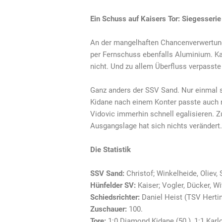
Ein Schuss auf Kaisers Tor: Siegesserie
An der mangelhaften Chancenverwertung 
per Fernschuss ebenfalls Aluminium. Kar
nicht. Und zu allem Überfluss verpasste
Ganz anders der SSV Sand. Nur einmal 
Kidane nach einem Konter passte auch 
Vidovic immerhin schnell egalisieren. Z
Ausgangslage hat sich nichts verändert.
Die Statistik
SSV Sand:
Christof; Winkelheide, Oliev,
Hünfelder SV:
Kaiser; Vogler, Dücker, Wi
Schiedsrichter:
Daniel Heist (TSV Herti
Zuschauer:
100.
Tore:
1:0 Diamond Kidane (50.), 1:1 Karlo