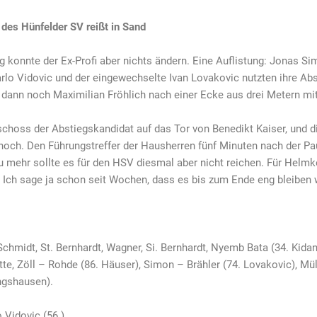
 des Hünfelder SV reißt in Sand
konnte der Ex-Profi aber nichts ändern. Eine Auflistung: Jonas Si
lo Vidovic und der eingewechselte Ivan Lovakovic nutzten ihre Absc
 dann noch Maximilian Fröhlich nach einer Ecke aus drei Metern mit
schoss der Abstiegskandidat auf das Tor von Benedikt Kaiser, und
noch. Den Führungstreffer der Hausherren fünf Minuten nach der P
u mehr sollte es für den HSV diesmal aber nicht reichen. Für Helmk
 Ich sage ja schon seit Wochen, dass es bis zum Ende eng bleiben w
 Schmidt, St. Bernhardt, Wagner, Si. Bernhardt, Nyemb Bata (34. Kida
tte, Zöll – Rohde (86. Häuser), Simon – Brähler (74. Lovakovic), Müll
ngshausen).
 Vidovic (56.).