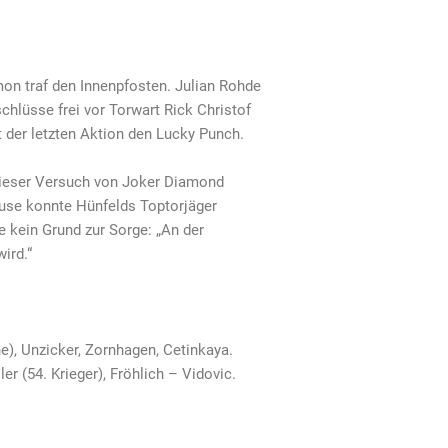
mon traf den Innenpfosten. Julian Rohde
hlüsse frei vor Torwart Rick Christof
 der letzten Aktion den Lucky Punch.
 dieser Versuch von Joker Diamond
ause konnte Hünfelds Toptorjäger
e kein Grund zur Sorge: „An der
ird.“
ne), Unzicker, Zornhagen, Cetinkaya.
er (54. Krieger), Fröhlich – Vidovic.