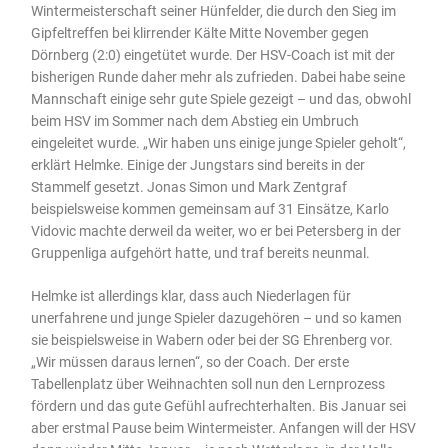
Wintermeisterschaft seiner Hünfelder, die durch den Sieg im
Gipfeltreffen bei klirrender Kälte Mitte November gegen
Dörnberg (2:0) eingetütet wurde. Der HSV-Coach ist mit der
bisherigen Runde daher mehr als zufrieden. Dabei habe seine
Mannschaft einige sehr gute Spiele gezeigt – und das, obwohl
beim HSV im Sommer nach dem Abstieg ein Umbruch
eingeleitet wurde. „Wir haben uns einige junge Spieler geholt“,
erklärt Helmke. Einige der Jungstars sind bereits in der
Stammelf gesetzt. Jonas Simon und Mark Zentgraf
beispielsweise kommen gemeinsam auf 31 Einsätze, Karlo
Vidovic machte derweil da weiter, wo er bei Petersberg in der
Gruppenliga aufgehört hatte, und traf bereits neunmal.
Helmke ist allerdings klar, dass auch Niederlagen für
unerfahrene und junge Spieler dazugehören – und so kamen
sie beispielsweise in Wabern oder bei der SG Ehrenberg vor.
„Wir müssen daraus lernen“, so der Coach. Der erste
Tabellenplatz über Weihnachten soll nun den Lernprozess
fördern und das gute Gefühl aufrechterhalten. Bis Januar sei
aber erstmal Pause beim Wintermeister. Anfangen will der HSV