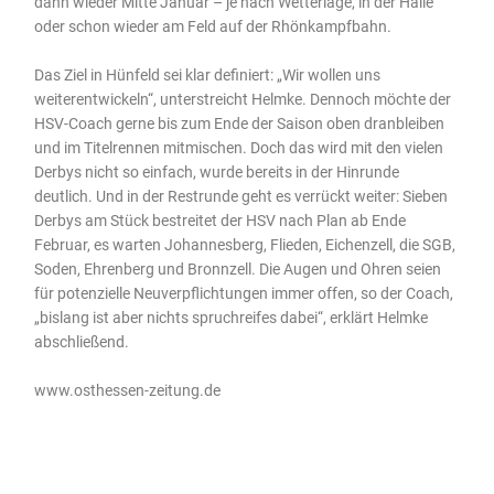
dann wieder Mitte Januar – je nach Wetterlage, in der Halle
oder schon wieder am Feld auf der Rhönkampfbahn.
Das Ziel in Hünfeld sei klar definiert: „Wir wollen uns
weiterentwickeln“, unterstreicht Helmke. Dennoch möchte der
HSV-Coach gerne bis zum Ende der Saison oben dranbleiben
und im Titelrennen mitmischen. Doch das wird mit den vielen
Derbys nicht so einfach, wurde bereits in der Hinrunde
deutlich. Und in der Restrunde geht es verrückt weiter: Sieben
Derbys am Stück bestreitet der HSV nach Plan ab Ende
Februar, es warten Johannesberg, Flieden, Eichenzell, die SGB,
Soden, Ehrenberg und Bronnzell. Die Augen und Ohren seien
für potenzielle Neuverpflichtungen immer offen, so der Coach,
„bislang ist aber nichts spruchreifes dabei“, erklärt Helmke
abschließend.
www.osthessen-zeitung.de