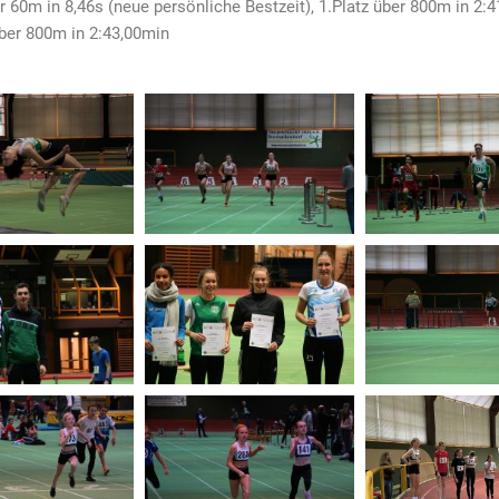
er 60m in 8,46s (neue persönliche Bestzeit), 1.Platz über 800m in 2:
über 800m in 2:43,00min