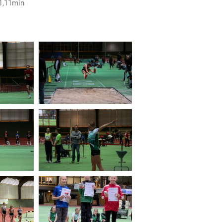
41,11min