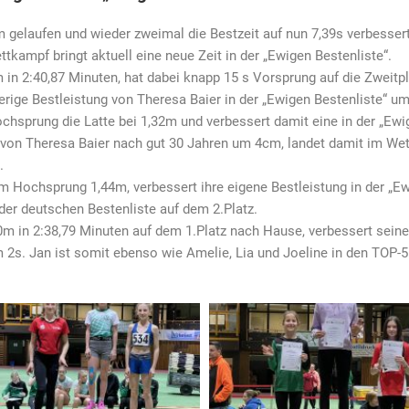
 gelaufen und wieder zweimal die Bestzeit auf nun 7,39s verbessert
ettkampf bringt aktuell eine neue Zeit in der „Ewigen Bestenliste“.
 in 2:40,87 Minuten, hat dabei knapp 15 s Vorsprung auf die Zweitpl
rige Bestleistung von Theresa Baier in der „Ewigen Bestenliste“ u
ochsprung die Latte bei 1,32m und verbessert damit eine in der „Ew
von Theresa Baier nach gut 30 Jahren um 4cm, landet damit im Wett
.
im Hochsprung 1,44m, verbessert ihre eigene Bestleistung in der „E
 der deutschen Bestenliste auf dem 2.Platz.
0m in 2:38,79 Minuten auf dem 1.Platz nach Hause, verbessert seine
m 2s. Jan ist somit ebenso wie Amelie, Lia und Joeline in den TO