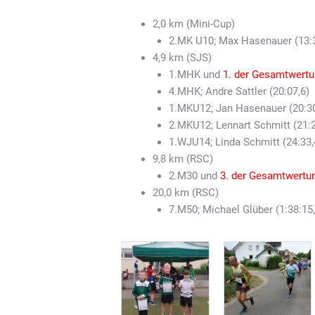
2,0 km (Mini-Cup)
2.MK U10; Max Hasenauer (13:3
4,9 km (SJS)
1.MHK und
1. der Gesamtwertu
4.MHK; Andre Sattler (20:07,6)
1.MKU12; Jan Hasenauer (20:30
2.MKU12; Lennart Schmitt (21:2
1.WJU14; Linda Schmitt (24:33,
9,8 km (RSC)
2.M30 und
3. der Gesamtwertu
20,0 km (RSC)
7.M50; Michael Glüber (1:38:15,