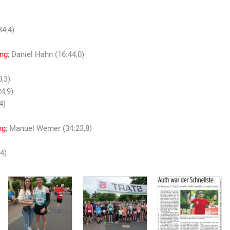
4,4)
ng
; Daniel Hahn (16:44,0)
,3)
4,9)
4)
ng
; Manuel Werner (34:23,8)
4)