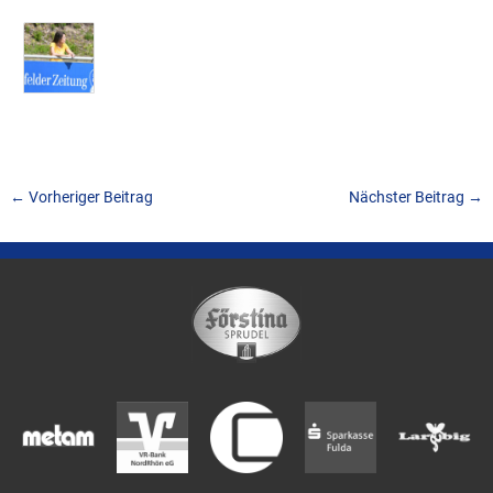
←
Vorheriger Beitrag
Nächster Beitrag
→