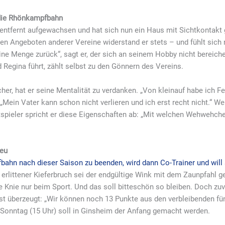
 die Rhönkampfbahn
entfernt aufgewachsen und hat sich nun ein Haus mit Sichtkontakt
en Angeboten anderer Vereine widerstand er stets – und fühlt sich n
ine Menge zurück“, sagt er, der sich an seinem Hobby nicht bereiche
d Regina führt, zählt selbst zu den Gönnern des Vereins.
cher, hat er seine Mentalität zu verdanken. „Von kleinauf habe ich F
 „Mein Vater kann schon nicht verlieren und ich erst recht nicht.“ Wen
spieler spricht er diese Eigenschaften ab: „Mit welchen Wehwehchen
reu
ufbahn nach dieser Saison zu beenden, wird dann Co-Trainer und will
rlittener Kieferbruch sei der endgültige Wink mit dem Zaunpfahl
Knie nur beim Sport. Und das soll bitteschön so bleiben. Doch zuvo
ist überzeugt: „Wir können noch 13 Punkte aus den verbleibenden fü
 Sonntag (15 Uhr) soll in Ginsheim der Anfang gemacht werden.