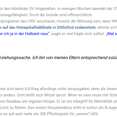
für den Hünfelder SV hingehalten. In wenigen Wochen beendet der 3
stungsfähigkeit. Doch die Gründe sind offensichtlich.
ogramm des HSV anschaute, musste der Meinung sein, dass Witzel 
auf das Kreispokalhalbfinale in Dittlofrod vorbereitete
, dehnte sic
nn ich ja in der Halbzeit raus“
, sagte er und fragte sich selbst:
„Mal s
t Erziehungssache. Ich bin von meinen Eltern entsprechend sozi
te sich beim 6:0-Sieg allerdings nicht verausgaben, denn als Innenv
as anders. Dort beißt sich Witzel durch. Wenn es sein muss mit Schm
iesen Raubbau am eigenen Körper. Er ist ein Inbegriff für Mentalität 
imit zu führen. Den ersten Kreuzbandriss erlitt er schon als B-Juge
r es auf weit mehr als 300 Pflichtspiele für „seinen“ HSV.