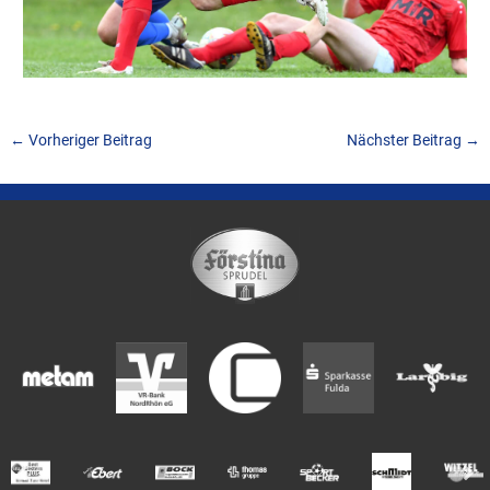
←
Vorheriger Beitrag
Nächster Beitrag
→