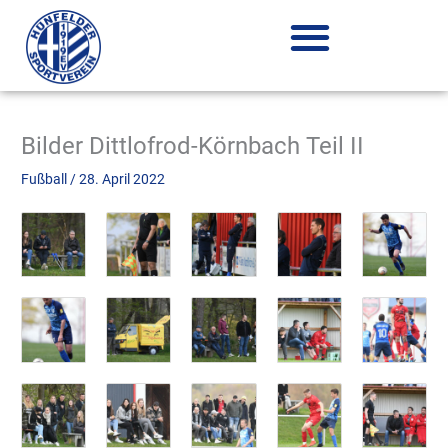
Zum
Inhalt
springen
Bilder Dittlofrod-Körnbach Teil II
Fußball
/
28. April 2022