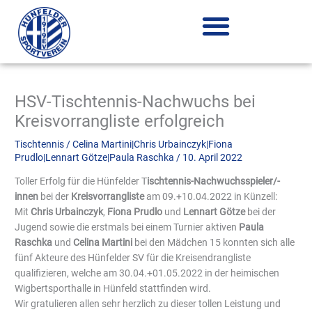
Zum
Inhalt
springen
HSV-Tischtennis-Nachwuchs bei
Kreisvorrangliste erfolgreich
Tischtennis
/
Celina Martini|Chris Urbainczyk|Fiona
Prudlo|Lennart Götze|Paula Raschka
/
10. April 2022
Toller Erfolg für die Hünfelder T
ischtennis-Nachwuchsspieler/-
innen
bei der
Kreisvorrangliste
am 09.+10.04.2022 in Künzell:
Mit
Chris Urbainczyk
,
Fiona Prudlo
und
Lennart Götze
bei der
Jugend sowie die erstmals bei einem Turnier aktiven
Paula
Raschka
und
Celina Martini
bei den Mädchen 15 konnten sich alle
fünf Akteure des Hünfelder SV für die Kreisendrangliste
qualifizieren, welche am 30.04.+01.05.2022 in der heimischen
Wigbertsporthalle in Hünfeld stattfinden wird.
Wir gratulieren allen sehr herzlich zu dieser tollen Leistung und