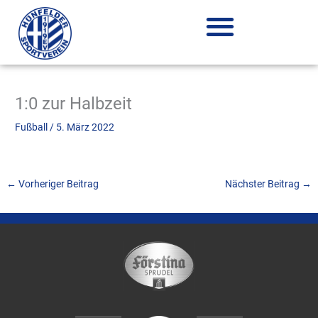
Zum
Inhalt
springen
1:0 zur Halbzeit
Fußball
/
5. März 2022
←
Vorheriger Beitrag
Nächster Beitrag
→