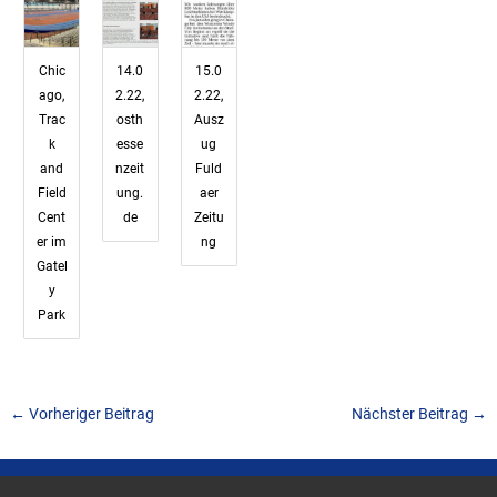
Chic
14.0
15.0
ago,
2.22,
2.22,
Trac
osth
Ausz
k
esse
ug
and
nzeit
Fuld
Field
ung.
aer
Cent
de
Zeitu
er im
ng
Gatel
y
Park
←
Vorheriger Beitrag
Nächster Beitrag
→