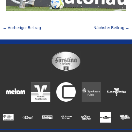
←
Vorheriger Beitrag
Nächster Beitrag
→