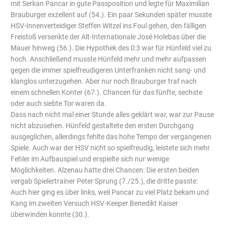
mit Serkan Pancar in gute Passposition und legte für Maximilian
Brauburger exzellent auf (54.). Ein paar Sekunden später musste
HSV-Innenverteidiger Steffen Witzel ins Foul gehen, den fälligen
Freistoß versenkte der Alt-Internationale José Holebas über die
Mauer hinweg (56.). Die Hypothek des 0:3 war für Hünfeld viel zu
hoch. Anschließend musste Hünfeld mehr und mehr aufpassen
gegen die immer spielfreudigeren Unterfranken nicht sang- und
klanglos unterzugehen. Aber nur noch Brauburger traf nach
einem schnellen Konter (67.). Chancen für das fünfte, sechste
oder auch siebte Tor waren da.
Dass nach nicht mal einer Stunde alles geklärt war, war zur Pause
nicht abzusehen. Hünfeld gestaltete den ersten Durchgang
ausgeglichen, allerdings fehlte das hohe Tempo der vergangenen
Spiele. Auch war der HSV nicht so spielfreudig, leistete sich mehr
Fehler im Aufbauspiel und erspielte sich nur wenige
Möglichkeiten. Alzenau hatte drei Chancen: Die ersten beiden
vergab Spielertrainer Peter Sprung (7./25.), die dritte passte:
Auch hier ging es über links, weil Pancar zu viel Platz bekam und
Kang im zweiten Versuch HSV-Keeper Benedikt Kaiser
überwinden konnte (30.).