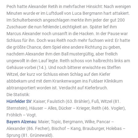
Pech hatte Alexander Retih in mehrfacher Hinsicht: Nach wenigen
Minuten wurde er im Luftduell von Luca Bergmann hart attakiert.
Im Schulterbereich angeschlagen merkte ihm jeder der gut 200
Zuschauer die nun fehlende Leichtigkeit an. Später lief ihm
Marcus Alexander noch unsanft in die Hacken. In der Pause war
Schluss für ihn. Doch was Reith noch mehr fuchsen wird: Er hatte
die größte Chance, dem Spiel eine andere Richtung zu geben,
nachdem Alexander ihm den Ball mustergültig, aber freilich
ungewollt in den Lauf legte. Reith schoss von halbrechts links am
Gehäuse vorbei (14.). Und noch bitterer erwischte es Steffen
Witzel, der kurz vor Schluss einen Schlag auf den Kiefer
abbbekam und mit dem Krankenwagen ins Fuldaer Klinkikum
abtransportiert worden ist. Verdacht auf Kieferbruch.
Die Statistik:
Hünfelder SV
: Kaiser; Faulstich (63. Brähler), Fuß, Witzel (81.
Sternstein), Häuser – Alles, Dücker – Krieger, Reith (46. Vogler),
Fröhlich – Vogt.
Bayern Alzenau
: Maier; Topic, Bergmann, Wilke, Pancar –
Alexander (86. Fecher), Bischof – Kang, Brauburger, Holebas –
Sprung (81. Grünewald).