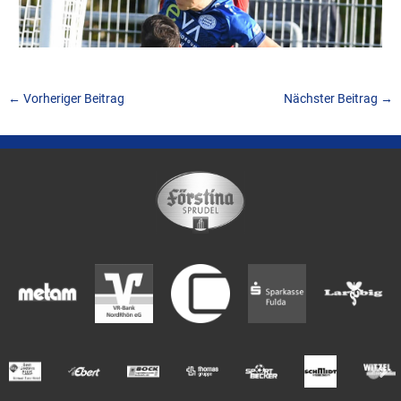
←
Vorheriger Beitrag
Nächster Beitrag
→