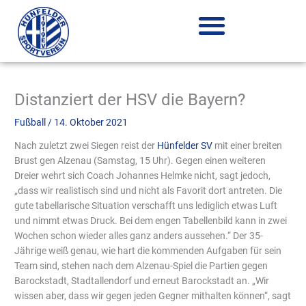
Zum
Inhalt
springen
Distanziert der HSV die Bayern?
Fußball
/
14. Oktober 2021
Nach zuletzt zwei Siegen reist der
Hünfelder SV
mit einer breiten
Brust gen Alzenau (Samstag, 15 Uhr). Gegen einen weiteren
Dreier wehrt sich Coach Johannes Helmke nicht, sagt jedoch,
„dass wir realistisch sind und nicht als Favorit dort antreten. Die
gute tabellarische Situation verschafft uns lediglich etwas Luft
und nimmt etwas Druck. Bei dem engen Tabellenbild kann in zwei
Wochen schon wieder alles ganz anders aussehen.“ Der 35-
Jährige weiß genau, wie hart die kommenden Aufgaben für sein
Team sind, stehen nach dem Alzenau-Spiel die Partien gegen
Barockstadt, Stadtallendorf und erneut Barockstadt an. „Wir
wissen aber, dass wir gegen jeden Gegner mithalten können“, sagt