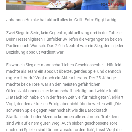
Johannes Helmke hat aktuell alles im Griff. Foto: Siggi Larbig
Zwei Siege in Serie, kein Gegentor, aktuell rang drei in der Tabelle.
Beim Hessenligisten Hünfelder SV liefen die vergangenen beiden
Partien nach Wunsch. Das 2:0 in Neuhof war ein Sieg, der in jeder
Beziehung absolut verdient war.
Es war ein Sieg der mannschaftlichen Geschlossenheit. Hünfeld
machte als Team ein absolut überzeugendes Spiel und dennoch
ragte mit André Vogt noch ein Akteur heraus. Der 25-Jährige
machte beide Tore, war an den meisten gefährlichen
Offensivaktionen seiner Mannschaft beteiligt und wirkte topfit.
„Tatsächlich habe ich in der freien Zeit viel für mich getan“, erklärt
Vogt, der den aktuellen Erfolg aber nicht überbewerten will. „Die
schweren Spiele gegen Mannschaft wie die Barockstadt,
Stadtallendorf oder Alzenau kommen alle erst noch. Trotzdem
sind wir auf einem guten Weg. Auch sieben geschossene Tore
nach drei Spielen sind für uns absolut ordentlich“, fasst Vogt die