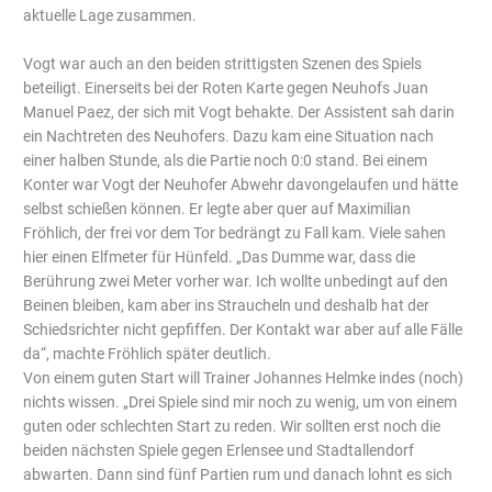
aktuelle Lage zusammen.
Vogt war auch an den beiden strittigsten Szenen des Spiels
beteiligt. Einerseits bei der Roten Karte gegen Neuhofs Juan
Manuel Paez, der sich mit Vogt behakte. Der Assistent sah darin
ein Nachtreten des Neuhofers. Dazu kam eine Situation nach
einer halben Stunde, als die Partie noch 0:0 stand. Bei einem
Konter war Vogt der Neuhofer Abwehr davongelaufen und hätte
selbst schießen können. Er legte aber quer auf Maximilian
Fröhlich, der frei vor dem Tor bedrängt zu Fall kam. Viele sahen
hier einen Elfmeter für Hünfeld. „Das Dumme war, dass die
Berührung zwei Meter vorher war. Ich wollte unbedingt auf den
Beinen bleiben, kam aber ins Straucheln und deshalb hat der
Schiedsrichter nicht gepfiffen. Der Kontakt war aber auf alle Fälle
da“, machte Fröhlich später deutlich.
Von einem guten Start will Trainer Johannes Helmke indes (noch)
nichts wissen. „Drei Spiele sind mir noch zu wenig, um von einem
guten oder schlechten Start zu reden. Wir sollten erst noch die
beiden nächsten Spiele gegen Erlensee und Stadtallendorf
abwarten. Dann sind fünf Partien rum und danach lohnt es sich