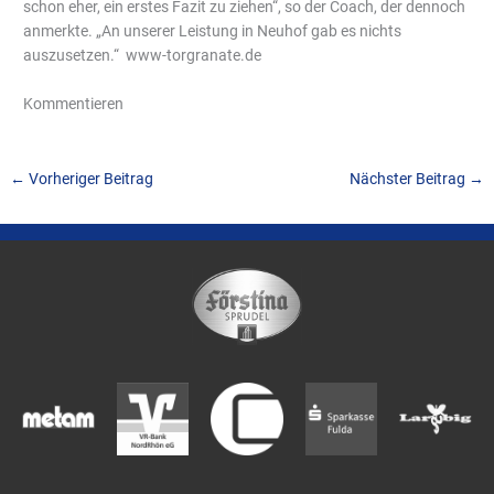
schon eher, ein erstes Fazit zu ziehen“, so der Coach, der dennoch
anmerkte. „An unserer Leistung in Neuhof gab es nichts
auszusetzen.“ www-torgranate.de
Kommentieren
←
Vorheriger Beitrag
Nächster Beitrag
→