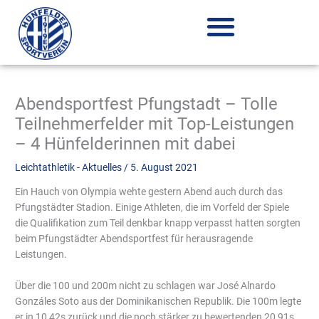
Zum
Inhalt
springen
Abendsportfest Pfungstadt – Tolle
Teilnehmerfelder mit Top-Leistungen
– 4 Hünfelderinnen mit dabei
Leichtathletik - Aktuelles
/
5. August 2021
Ein Hauch von Olympia wehte gestern Abend auch durch das
Pfungstädter Stadion. Einige Athleten, die im Vorfeld der Spiele
die Qualifikation zum Teil denkbar knapp verpasst hatten sorgten
beim Pfungstädter Abendsportfest für herausragende
Leistungen.
Über die 100 und 200m nicht zu schlagen war José Alnardo
Gonzáles Soto aus der Dominikanischen Republik. Die 100m legte
er in 10,42s zurück und die noch stärker zu bewertenden 20,91s