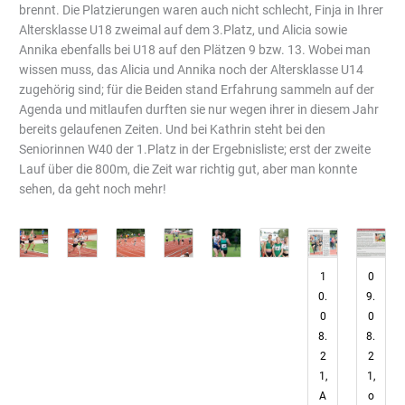
brennt. Die Platzierungen waren auch nicht schlecht, Finja in Ihrer
Altersklasse U18 zweimal auf dem 3.Platz, und Alicia sowie
Annika ebenfalls bei U18 auf den Plätzen 9 bzw. 13. Wobei man
wissen muss, das Alicia und Annika noch der Altersklasse U14
zugehörig sind; für die Beiden stand Erfahrung sammeln auf der
Agenda und mitlaufen durften sie nur wegen ihrer in diesem Jahr
bereits gelaufenen Zeiten. Und bei Kathrin steht bei den
Seniorinnen W40 der 1.Platz in der Ergebnisliste; erst der zweite
Lauf über die 800m, die Zeit war richtig gut, aber man konnte
sehen, da geht noch mehr!
1
0
0.
9.
0
0
8.
8.
2
2
1,
1,
A
o