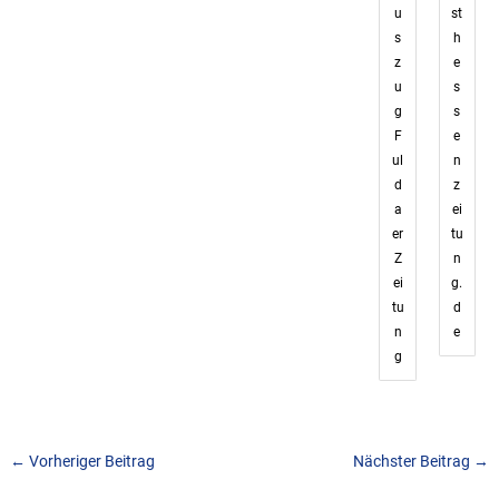
u
st
s
h
z
e
u
s
g
s
F
e
ul
n
d
z
a
ei
er
tu
Z
n
ei
g.
tu
d
n
e
g
←
Vorheriger Beitrag
Nächster Beitrag
→