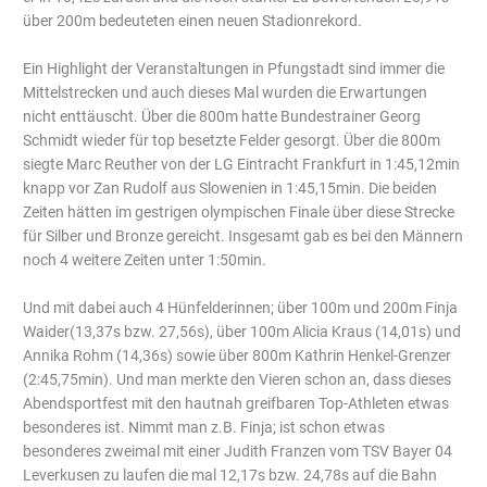
über 200m bedeuteten einen neuen Stadionrekord.
Ein Highlight der Veranstaltungen in Pfungstadt sind immer die
Mittelstrecken und auch dieses Mal wurden die Erwartungen
nicht enttäuscht. Über die 800m hatte Bundestrainer Georg
Schmidt wieder für top besetzte Felder gesorgt. Über die 800m
siegte Marc Reuther von der LG Eintracht Frankfurt in 1:45,12min
knapp vor Zan Rudolf aus Slowenien in 1:45,15min. Die beiden
Zeiten hätten im gestrigen olympischen Finale über diese Strecke
für Silber und Bronze gereicht. Insgesamt gab es bei den Männern
noch 4 weitere Zeiten unter 1:50min.
Und mit dabei auch 4 Hünfelderinnen; über 100m und 200m Finja
Waider(13,37s bzw. 27,56s), über 100m Alicia Kraus (14,01s) und
Annika Rohm (14,36s) sowie über 800m Kathrin Henkel-Grenzer
(2:45,75min). Und man merkte den Vieren schon an, dass dieses
Abendsportfest mit den hautnah greifbaren Top-Athleten etwas
besonderes ist. Nimmt man z.B. Finja; ist schon etwas
besonderes zweimal mit einer J
udith Franzen vom TSV Bayer 04
Leverkusen zu laufen die mal 12,17s bzw. 24,78s auf die Bahn