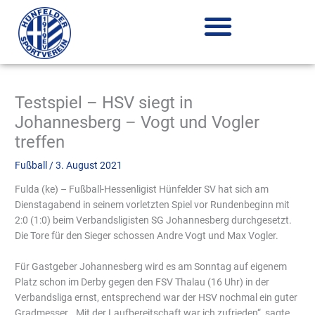
Zum
Inhalt
springen
Testspiel – HSV siegt in
Johannesberg – Vogt und Vogler
treffen
Fußball
/
3. August 2021
Fulda (ke) – Fußball-Hessenligist Hünfelder SV hat sich am
Dienstagabend in seinem vorletzten Spiel vor Rundenbeginn mit
2:0 (1:0) beim Verbandsligisten SG Johannesberg durchgesetzt.
Die Tore für den Sieger schossen Andre Vogt und Max Vogler.
Für Gastgeber Johannesberg wird es am Sonntag auf eigenem
Platz schon im Derby gegen den FSV Thalau (16 Uhr) in der
Verbandsliga ernst, entsprechend war der HSV nochmal ein guter
Gradmesser. „Mit der Laufbereitschaft war ich zufrieden“, sagte