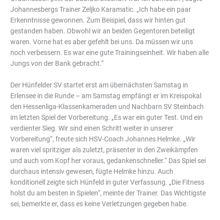
Johannesbergs Trainer Zeljko Karamatic. „Ich habe ein paar
Erkenntnisse gewonnen. Zum Beispiel, dass wir hinten gut
gestanden haben. Obwohl wir an beiden Gegentoren beteiligt
waren. Vorne hat es aber gefehlt bei uns. Da müssen wir uns
noch verbessern. Es war eine gute Trainingseinheit. Wir haben alle
Jungs von der Bank gebracht.“
Der Hünfelder SV startet erst am übernächsten Samstag in
Erlensee in die Runde – am Samstag empfängt er im Kreispokal
den Hessenliga-Klassenkameraden und Nachbarn SV Steinbach
im letzten Spiel der Vorbereitung. „Es war ein guter Test. Und ein
verdienter Sieg. Wir sind einen Schritt weiter in unserer
Vorbereitung“, freute sich HSV-Coach Johannes Helmke. „Wir
waren viel spritziger als zuletzt, präsenter in den Zweikämpfen
und auch vom Kopf her voraus, gedankenschneller.“ Das Spiel sei
durchaus intensiv gewesen, fügte Helmke hinzu. Auch
konditionell zeigte sich Hünfeld in guter Verfassung. „Die Fitness
holst du am besten in Spielen“, meinte der Trainer. Das Wichtigste
sei, bemerkte er, dass es keine Verletzungen gegeben habe.